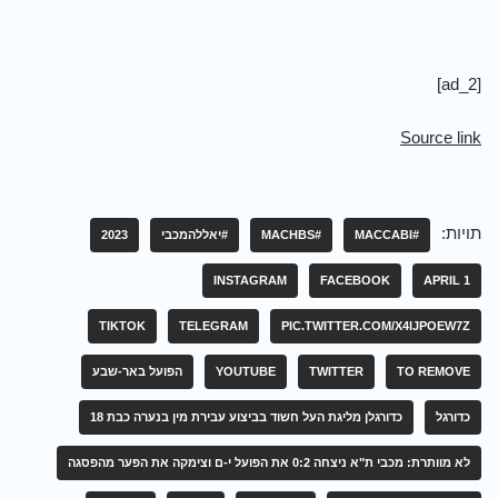
[ad_2]
Source link
תויות:
#MACCABI
#MACHBS
#יאללהמכבי
2023
INSTAGRAM
FACEBOOK
APRIL 1
TIKTOK
TELEGRAM
PIC.TWITTER.COM/X4IJPOEW7Z
TO REMOVE
TWITTER
YOUTUBE
הפועל באר-שבע
כדורגל
כדורגלן מליגת העל חשוד בביצוע עבירת מין בנערה כבת 18
לא מוותרת: מכבי ת"א ניצחה 0:2 את הפועל י-ם וצימקה את הפער מהפסגה