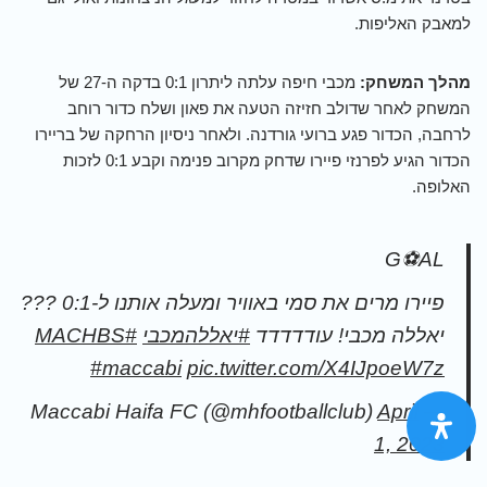
למאבק האליפות.
מהלך המשחק:
מכבי חיפה עלתה ליתרון 0:1 בדקה ה-27 של
המשחק לאחר שדולב חזיזה הטעה את פאון ושלח כדור רוחב
לרחבה, הכדור פגע ברועי גורדנה. ולאחר ניסיון הרחקה של בריירו
הכדור הגיע לפרנזי פיירו שדחק מקרוב פנימה וקבע 0:1 לזכות
האלופה.
G⚽️AL
פיירו מרים את סמי באוויר ומעלה אותנו ל-0:1 ???
יאללה מכבי! עודדדדד
#יאללהמכבי
#MACHBS
#maccabi
pic.twitter.com/X4IJpoeW7z
April
— Maccabi Haifa FC (@mhfootballclub)
1, 2023