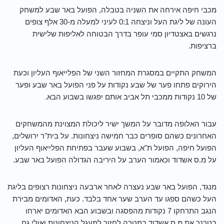
מכבי חיפה אירחה את השניה בטבלה, הפועל באר שבע למשחק
העונה של ליגת העל וניצחה 0:1 לעיני למעלה מ-30 אלף צופים
נרגשים באצטדיון סמי עופר בדרך הבטוחה לאליפות שלישית
ברציפות.
המשחק התקיים במסגרת המחזור השני של הפלייאוף העליון וכעת
הירוקים פתחו פער של שבע נקודות על פני הפועל באר שבע ופער
של 10 נקודות ממכבי תל אביב אותם יפגשו בשבוע הבא.
עבור האלופה מדובר על המשך ישיר ליכולת המצוינת מהמשחקים
האחרונים כשהם סופרים כבר חמישה ניצחונות. על בית"ר ירושלים,
הפועל חיפה, הפועל ת"א, בשבוע שעבר בפתיחת הפלייאוף העליון
על מ.ס אשדוד וכאמור הערב על היריבה הגדולה הפועל באר שבע.
מנגד, הפועל באר שבע נעצרה לאחר ארבעה ניצחונות רצופים בליגת
העל כשהם ספגו עד הערב שער אחד בלבד. כעת, האדומים מבירת
הנגב התרחקו 7 נקודות מהפסגה ובשבוע הבא האדומים יארחו
בטרנר את מ.ס אשדוד במטרה לחזור למעגל הניצחונות ואולי גם