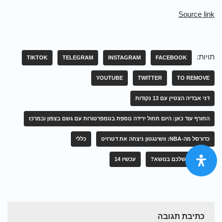
Source link
תויות:
TIKTOK
TELEGRAM
INSTAGRAM
FACEBOOK
YOUTUBE
TWITTER
TO REMOVE
דני אבדיה הצטיין עם 13 נקודות
החורף עוד כאן: היום תחול ירידה נוספת בטמפרטורות עם גשם בצפון ובמרכז
כדורסל מה-NBA: וושינגטון ניצחה את דטרויט
כללי
מה הדעה שלכם בנושא?
עכשיו 14
כתיבת תגובה