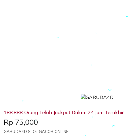
188.888 Orang Telah Jackpot Dalam 24 Jam Terakhir!
Price:
Rp 75,000
GARUDA4D SLOT GACOR ONLINE