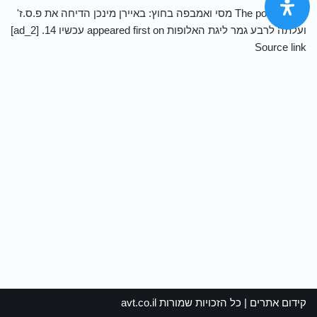
[ad_1] The post מסי ואמבפה בחוץ: באיירן מינכן הדיחה את פ.ס.ז'
ועלתה לרבע גמר ליגת האלופות appeared first on עכשיו 14. [ad_2]
Source link
קידום אתרים
| כל הזכויות שמורות
avt.co.il