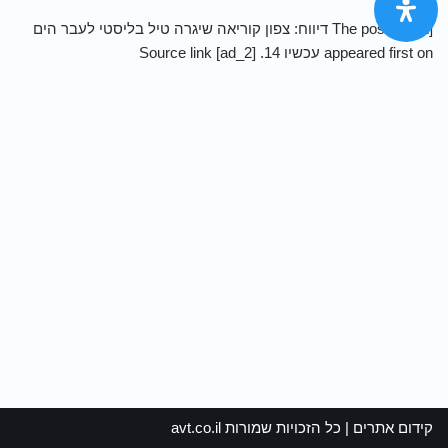
[ad_1] The post דיווח: צפון קוריאה שיגרה טיל בליסטי לעבר הים
appeared first on עכשיו 14. [ad_2] Source link
קידום אתרים
| כל הזכויות שמורות
avt.co.il