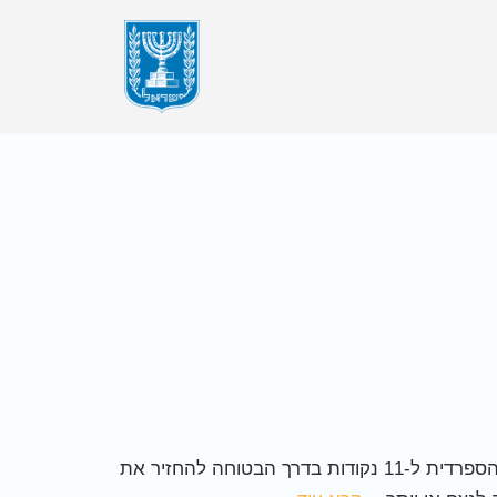
[ad_1] ברצלונה לא נבהלה מהניצחון של ריאל מדריד, הביסה 0:4 את בטיס ושוב הגדילה את הפער בפסגת הליגה הספרדית ל-11 נקודות בדרך הבטוחה להחזיר את