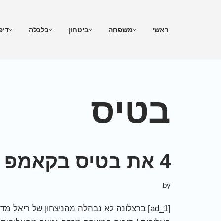
Skip
ראשי
משפחה
ביטחון
כלכלה
דיפ
to
content
בטיס
4 את בטיס בקאמפ נואו
by