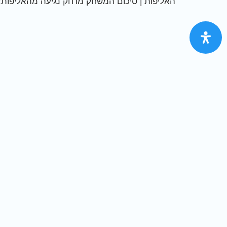
האליפות | סיכום המשחק מרחק נגיעה מהאליפות: