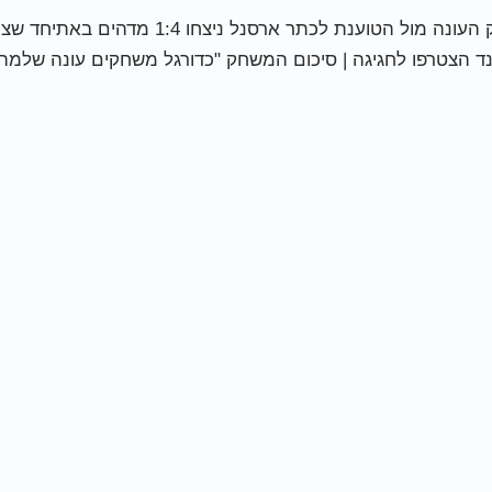
[ad_1] מנצ'סטר סיטי סיפקו תצוגת תכלית במשח
לאנד הצטרפו לחגיגה | סיכום המשחק "כדורגל משחקים עונה שלמ