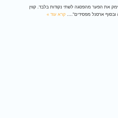
ק העונה מול הטוענת לכתר ארסנל ניצחו 1:4 מדהים באתיחד שצימק את הפער מהפסגה לשתי נקודות בלבד. קווין
ה ובסוף ארסנל מפסידים".…
קרא עוד »