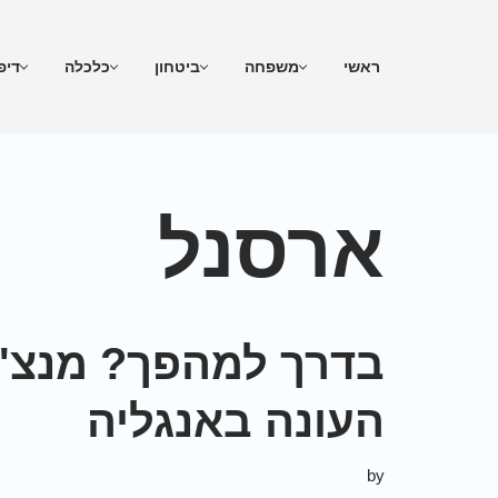
Skip
ראשי
משפחה
ביטחון
כלכלה
דיפ
to
content
ארסנל
העונה באנגליה
by