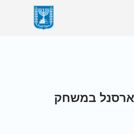
מנצ'סטר סיטי הביסה 1:4 את ארסנל במשחק